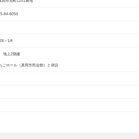
県真岡市荒町1201番地
5-84-8050
8～1/4
 地上2階建
岡いちごホール（真岡市民会館）と併設