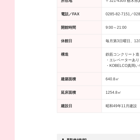
所在地
〒321-4305 栃木
電話／FAX
0285-82-7151／028
開館時間
9:00～21:00
休館日
毎月第3日曜日、12/2
構造
鉄筋コンクリート造
・エレベーターあり
・KOBELCO真
建築面積
640.8㎡
延床面積
1254.8㎡
建設日
昭和49年11月建設