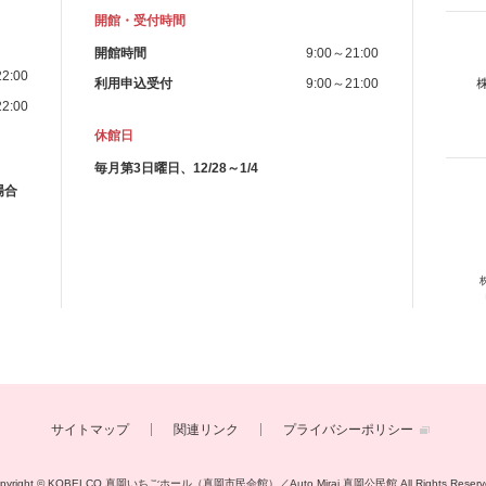
開館・受付時間
開館時間
9:00～21:00
2:00
利用申込受付
9:00～21:00
2:00
休館日
毎月第3日曜日、12/28～1/4
場合
サイトマップ
関連リンク
プライバシーポリシー
opyright © KOBELCO 真岡いちごホール（真岡市民会館）／Auto Mirai 真岡公民館
All Rights Reserv