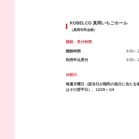
KOBELCO 真岡いちごホール
（真岡市民会館）
開館・受付時間
開館時間
9:00～2
利用申込受付
9:00～2
休館日
毎週月曜日（該当日が国民の祝日に当たる
はその翌平日）、12/28～1/4