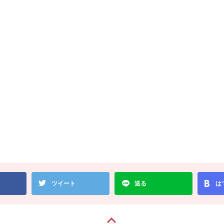
ツイート
送る
は