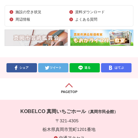
施設の空き状況
資料ダウンロード
周辺情報
よくある質問
シェア
ツイート
送る
はてぶ
PAGETOP
KOBELCO 真岡いちごホール
（真岡市民会館）
〒321-4305
栃木県真岡市荒町1201番地
交通アクセス