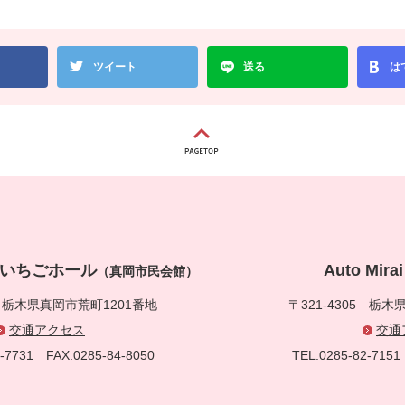
ツイート
送る
は
真岡いちごホール
Auto Mi
（真岡市民会館）
5
栃木県真岡市荒町1201番地
〒321-4305
栃木県
交通アクセス
交通
83-7731
FAX.0285-84-8050
TEL.0285-82-71