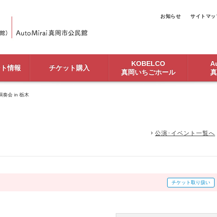
お知らせ
サイトマッ
KOBELCO
Au
ント情報
チケット購入
真岡いちごホール
真
奏会 in 栃木
公演･イベント一覧へ
チケット取り扱い