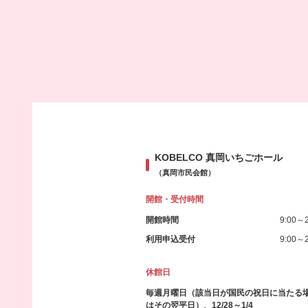
KOBELCO 真岡いちごホール
（真岡市民会館）
開館・受付時間
開館時間
9:00～2
利用申込受付
9:00～2
休館日
毎週月曜日（該当日が国民の祝日に当たる
はその翌平日）、12/28～1/4