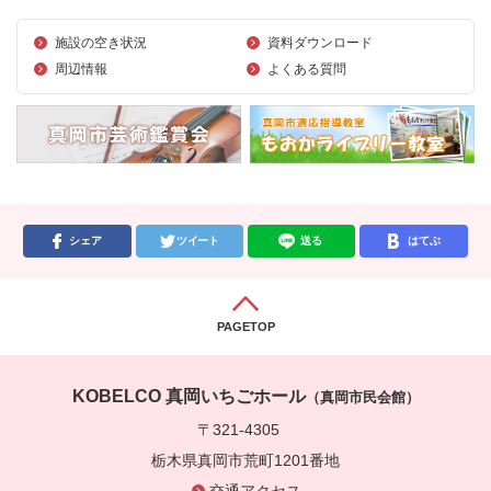
施設の空き状況
資料ダウンロード
周辺情報
よくある質問
シェア
ツイート
送る
はてぶ
PAGETOP
KOBELCO 真岡いちごホール
（真岡市民会館）
〒321-4305
栃木県真岡市荒町1201番地
交通アクセス