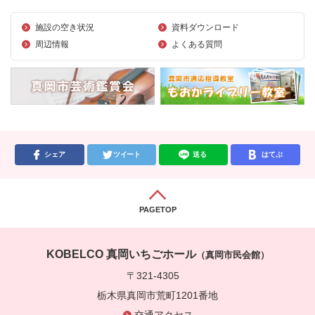
施設の空き状況
資料ダウンロード
周辺情報
よくある質問
シェア
ツイート
送る
はてぶ
PAGETOP
KOBELCO 真岡いちごホール
（真岡市民会館）
〒321-4305
栃木県真岡市荒町1201番地
交通アクセス