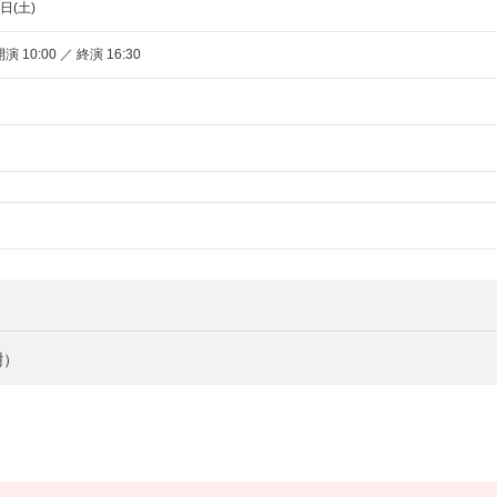
日(土)
演 10:00 ／ 終演 16:30
樹）