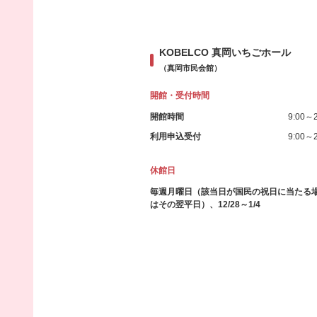
KOBELCO 真岡いちごホール
（真岡市民会館）
開館・受付時間
開館時間
9:00～2
利用申込受付
9:00～2
休館日
毎週月曜日（該当日が国民の祝日に当たる
はその翌平日）、12/28～1/4