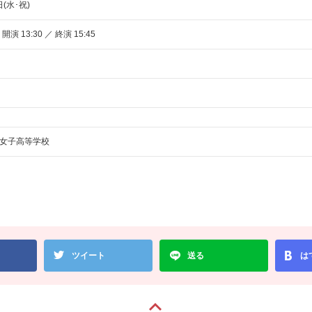
日(水･祝)
 開演 13:30 ／ 終演 15:45
女子高等学校
ツイート
送る
は