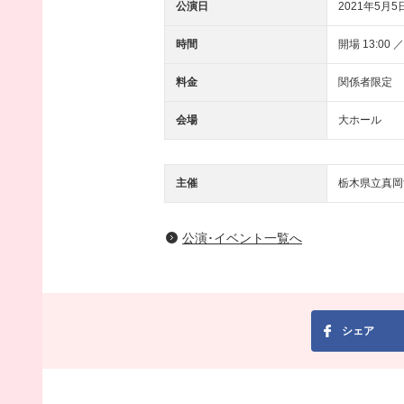
公演日
2021年5月5
時間
開場 13:00 ／
料金
関係者限定
会場
大ホール
主催
栃木県立真岡
公演･イベント一覧へ
シェア