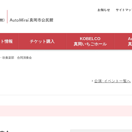
お知らせ
サイトマッ
KOBELCO
Au
ント情報
チケット購入
真岡いちごホール
真
部・吹奏楽部 合同演奏会
公演･イベント一覧へ