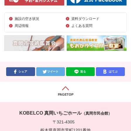
施設の空き状況
資料ダウンロード
周辺情報
よくある質問
シェア
ツイート
送る
はてぶ
PAGETOP
KOBELCO 真岡いちごホール
（真岡市民会館）
〒321-4305
栃木県真岡市荒町1201番地