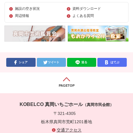
施設の空き状況
資料ダウンロード
周辺情報
よくある質問
シェア
ツイート
送る
はてぶ
PAGETOP
KOBELCO 真岡いちごホール
（真岡市民会館）
〒321-4305
栃木県真岡市荒町1201番地
交通アクセス