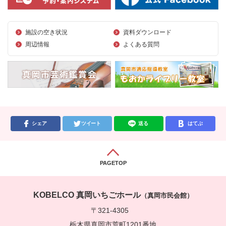
施設の空き状況
資料ダウンロード
周辺情報
よくある質問
シェア
ツイート
送る
はてぶ
PAGETOP
KOBELCO 真岡いちごホール
（真岡市民会館）
〒321-4305
栃木県真岡市荒町1201番地