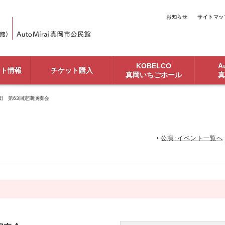
お知らせ
サイトマッ
KOBELCO
Au
ント情報
チケット購入
真岡いちごホール
真
団 第63回定期演奏会
公演･イベント一覧へ