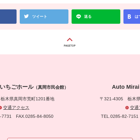
ツイート
送る
は
真岡いちごホール
Auto Mi
（真岡市民会館）
5
栃木県真岡市荒町1201番地
〒321-4305
栃木県
交通アクセス
交通
83-7731
FAX.0285-84-8050
TEL.0285-82-71