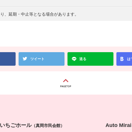
より、延期・中止等となる場合があります。
ツイート
送る
は
真岡いちごホール
Auto Mi
（真岡市民会館）