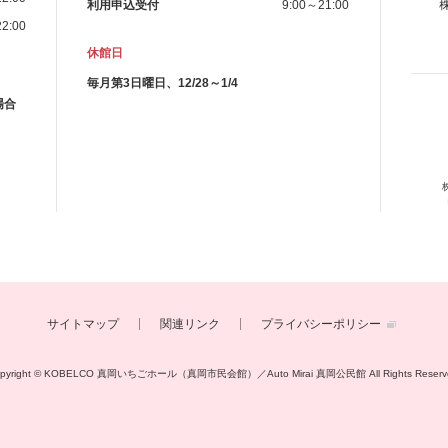
利用申込受付
9:00～21:00
2:00
休館日
毎月第3日曜日、12/28～1/4
場合
サイトマップ
関連リンク
プライバシーポリシー
opyright © KOBELCO 真岡いちごホール（真岡市民会館）／Auto Mirai 真岡公民館
All Rights Reserv