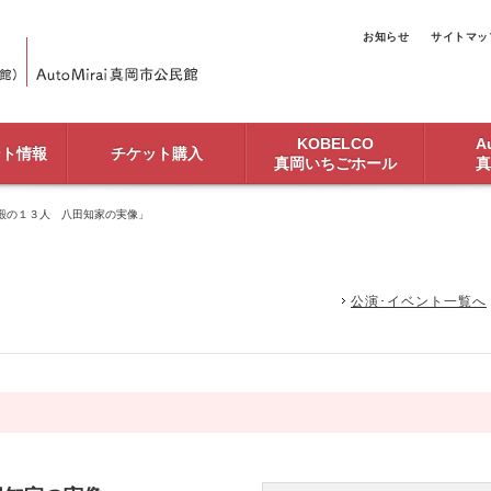
お知らせ
サイトマッ
KOBELCO
Au
ント情報
チケット購入
真岡いちごホール
真
殿の１３人 八田知家の実像」
公演･イベント一覧へ