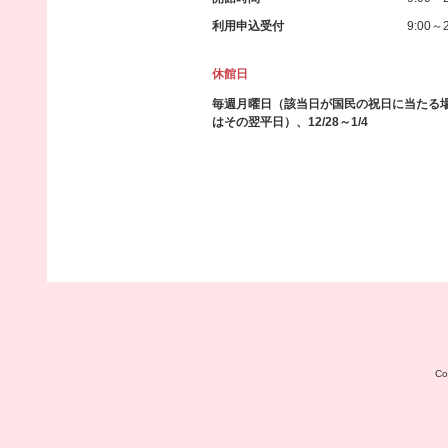
利用申込受付
9:00～2
休館日
毎週月曜日（該当日が国民の祝日に当たる
はその翌平日）、12/28～1/4
C