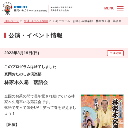
MENU
TOPページ
公演･イベント情報
いちごホール お楽しみ倶楽部 林家木久扇 落語会
公演・イベント情報
2023年3月19日(日)
主催公演
このプログラムは終了しました
真岡おたのしみ倶楽部
林家木久扇 落語会
全国のお茶の間で長年愛され続けている林
家木久扇率いる落語会です。
落語で笑って気分UP！笑って春を迎えまし
ょう！
【出演】