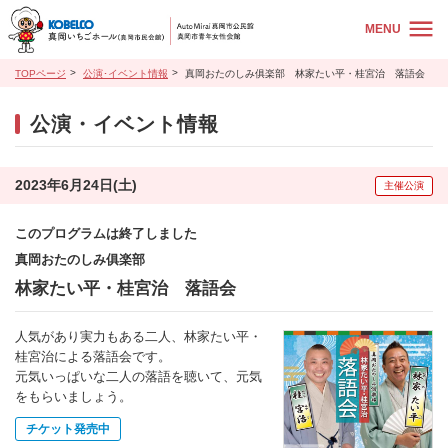
MENU
TOPページ
公演･イベント情報
真岡おたのしみ俱楽部 林家たい平・桂宮治 落語会
公演・イベント情報
2023年6月24日(土)
主催公演
このプログラムは終了しました
真岡おたのしみ俱楽部
林家たい平・桂宮治 落語会
人気があり実力もある二人、林家たい平・
桂宮治による落語会です。
元気いっぱいな二人の落語を聴いて、元気
をもらいましょう。
チケット発売中