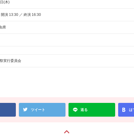
日(木)
 開演 13:30 ／ 終演 16:30
自由席
祭実行委員会
ツイート
送る
は