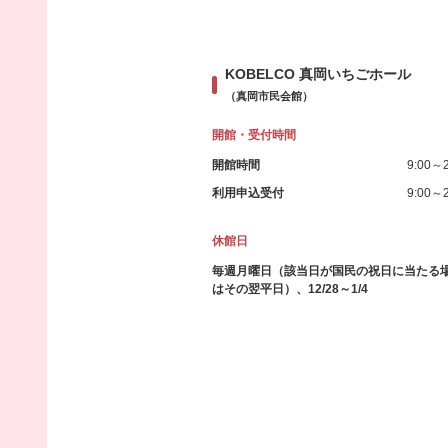
KOBELCO 真岡いちごホール
（真岡市民会館）
開館・受付時間
開館時間
9:00～2
利用申込受付
9:00～2
休館日
毎週月曜日（該当日が国民の祝日に当たる
はその翌平日）、12/28～1/4