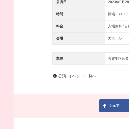
公演日
2023年9月28
時間
開場 13:10 ／
料金
入場無料 / 
会場
大ホール
主催
芳賀地区音楽
公演･イベント一覧へ
シェア