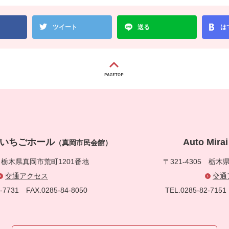
ツイート
送る
は
真岡いちごホール
Auto Mi
（真岡市民会館）
5
栃木県真岡市荒町1201番地
〒321-4305
栃木県
交通アクセス
交通
83-7731
FAX.0285-84-8050
TEL.0285-82-71