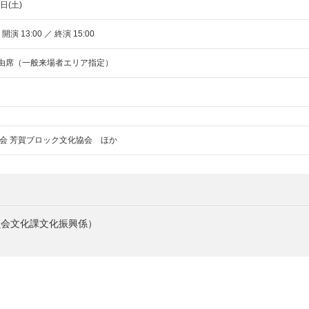
日(土)
 開演 13:00 ／ 終演 15:00
 自由席（一般来場者エリア指定）
会 芳賀ブロック文化協会 ほか
員会文化課文化振興係）