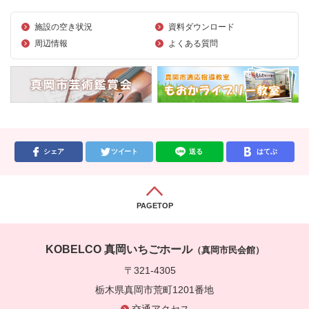
施設の空き状況
資料ダウンロード
周辺情報
よくある質問
シェア
ツイート
送る
はてぶ
PAGETOP
KOBELCO 真岡いちごホール
（真岡市民会館）
〒321-4305
栃木県真岡市荒町1201番地
交通アクセス