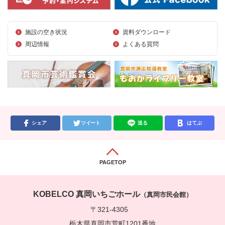
施設の空き状況
資料ダウンロード
周辺情報
よくある質問
シェア
ツイート
送る
はてぶ
PAGETOP
KOBELCO 真岡いちごホール
（真岡市民会館）
〒321-4305
栃木県真岡市荒町1201番地