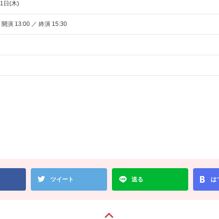
1日(木)
 開演 13:00 ／ 終演 15:30
ツイート
送る
は