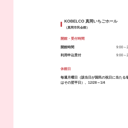
KOBELCO 真岡いちごホール
（真岡市民会館）
開館・受付時間
開館時間
9:00～2
利用申込受付
9:00～2
休館日
毎週月曜日（該当日が国民の祝日に当たる
はその翌平日）、12/28～1/4