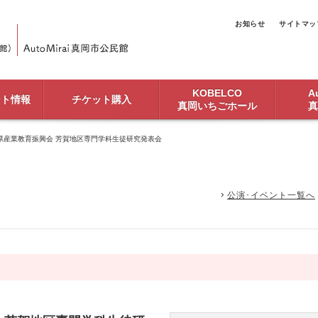
お知らせ
サイトマッ
KOBELCO
Au
ント情報
チケット購入
真岡いちごホール
真
木県産業教育振興会 芳賀地区専門学科生徒研究発表会
公演･イベント一覧へ