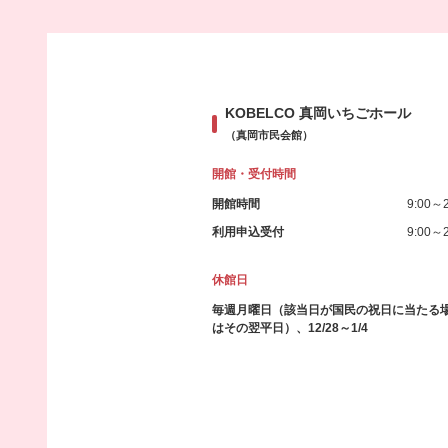
KOBELCO 真岡いちごホール
（真岡市民会館）
開館・受付時間
開館時間
9:00～2
利用申込受付
9:00～2
休館日
毎週月曜日（該当日が国民の祝日に当たる
はその翌平日）、12/28～1/4