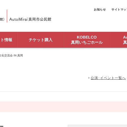
お知らせ
サイトマッ
KOBELCO
Au
ント情報
チケット購入
真岡いちごホール
真
化交流会 IN 真岡
公演･イベント一覧へ