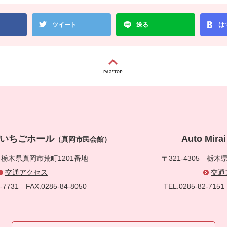
ツイート
送る
は
真岡いちごホール
Auto Mi
（真岡市民会館）
5
栃木県真岡市荒町1201番地
〒321-4305
栃木県
交通アクセス
交通
83-7731
FAX.0285-84-8050
TEL.0285-82-71