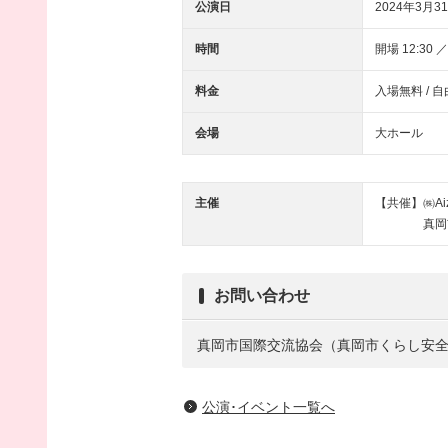
公演日
2024年3月31
時間
開場 12:30 ／
料金
入場無料 / 
会場
大ホール
主催
【共催】㈱Aiza
真岡
お問い合わせ
真岡市国際交流協会（真岡市くらし安
公演･イベント一覧へ