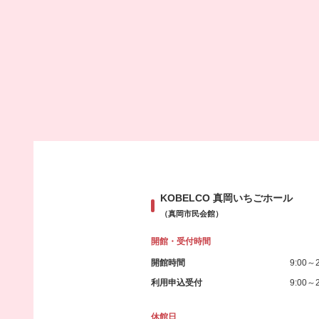
KOBELCO 真岡いちごホール
（真岡市民会館）
開館・受付時間
開館時間
9:00～2
利用申込受付
9:00～2
休館日