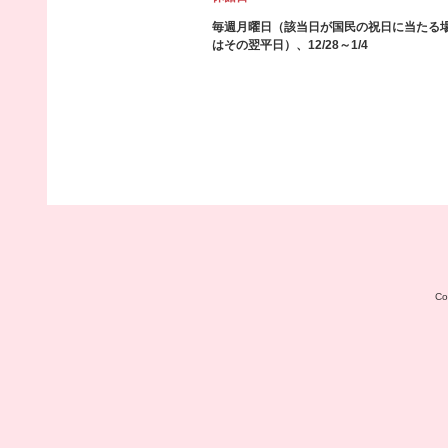
毎週月曜日（該当日が国民の祝日に当たる
はその翌平日）、12/28～1/4
C