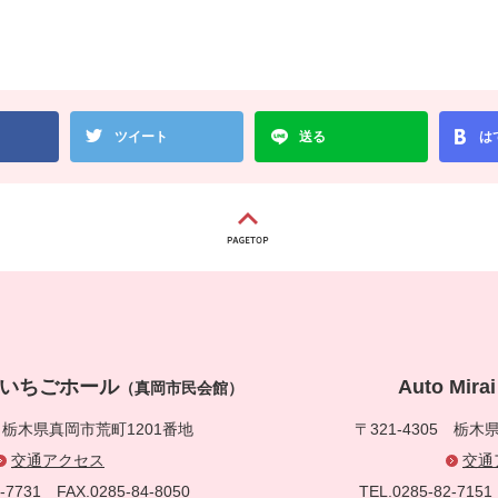
ツイート
送る
は
真岡いちごホール
Auto Mi
（真岡市民会館）
5
栃木県真岡市荒町1201番地
〒321-4305
栃木県
交通アクセス
交通
83-7731
FAX.0285-84-8050
TEL.0285-82-71